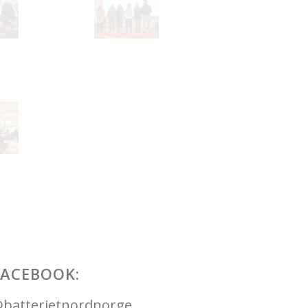
FACEBOOK:
batterietnordnorge