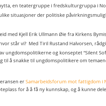
tta, en teatergruppe i fredskulturgruppa i No
like situasjoner der politiske påvirkningsmul
eid med Kjell Erik Ullmann Øie fra Kirkens Bymi
 hvor står vi? Med Tiril Rustand Halvorsen, råd
 av ungdomspolitikerne og konseptet “Silent Sof
g til å snakke til ungdomspolitikere om temaen
feransen er
Samarbeidsforum mot fattigdom i 
eplass for å å få ny kunnskap, og å kunne dele