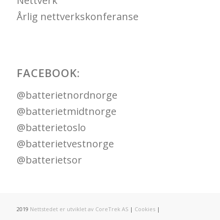
Nettverk
Årlig nettverkskonferanse
FACEBOOK:
@batterietnordnorge
@batterietmidtnorge
@batterietoslo
@batterietvestnorge
@batterietsor
2019
Nettstedet er utviklet av CoreTrek AS
|
Cookies
|