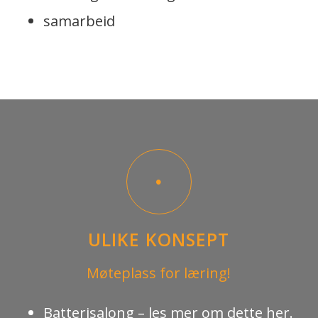
samarbeid
ULIKE KONSEPT
Møteplass for læring!
Batterisalong –
les mer om dette her.