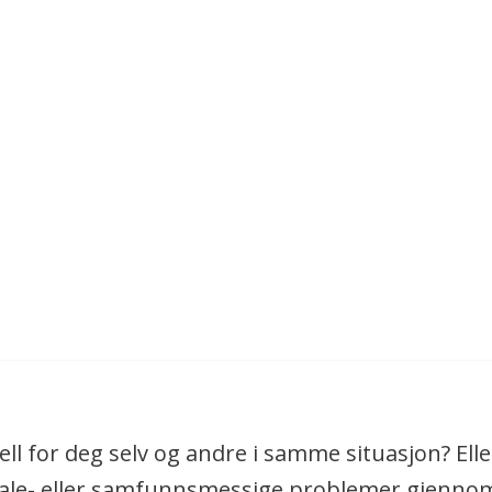
kjell for deg selv og andre i samme situasjon? Ell
ale- eller samfunnsmessige problemer gjennom