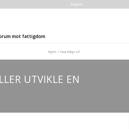
English
orum mot fattigdom
Hjem
/
Hva tilbyr vi?
LLER UTVIKLE EN