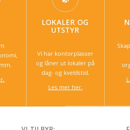
LOKALER OG
N
UTSTYR
om
Ska
Vi har kontorplasser
konomi,
og låner ut lokaler på
 mm.
or
dag- og kveldstid.
r.
L
Les mer her.
VI TILBYR: