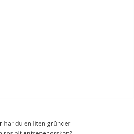
er har du en liten grûnder i
 sosialt entrepenørskap?