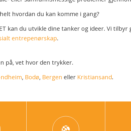
ke helt hvordan du kan komme i gang?
an du utvikle dine tanker og ideer. Vi tilbyr 
sialt entrepenørskap
.
n på, vet hvor den trykker.
ondheim
,
Bodø
,
Bergen
eller
Kristiansand
.