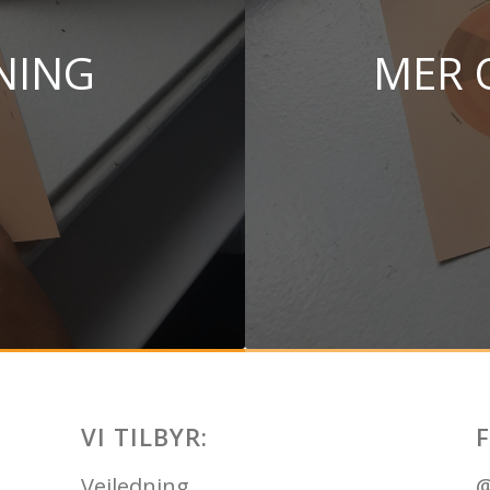
NING
MER 
VI TILBYR:
Veiledning
@