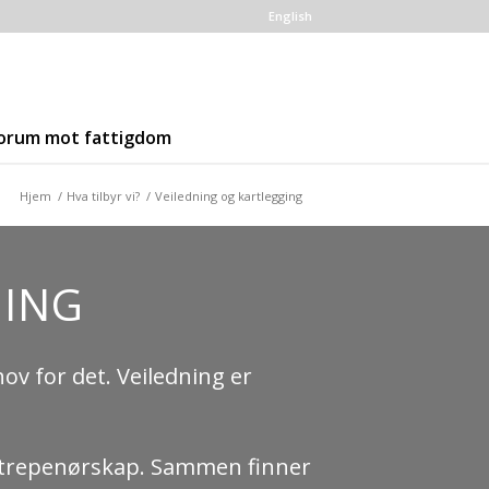
English
orum mot fattigdom
Hjem
/
Hva tilbyr vi?
/
Veiledning og kartlegging
GING
ov for det. Veiledning er
 entrepenørskap. Sammen finner