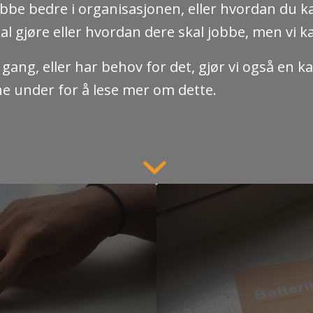
obbe bedre i organisasjonen, eller hvordan du ka
al gjøre eller hvordan dere skal jobbe, men vi ka
gang, eller har behov for det, gjør vi også en 
ene under for å lese mer om dette.