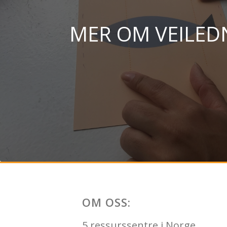
MER OM VEILED
OM OSS:
5 ressurssentre i Norge