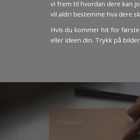
vi frem til hvordan dere kan j
vil aldri bestemme hva dere sk
Hvis du kommer hit for første 
eller ideen din. Trykk på bild