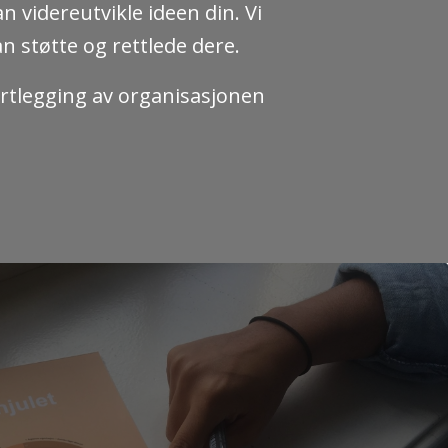
n videreutvikle ideen din. Vi
n støtte og rettlede dere.
kartlegging av organisasjonen