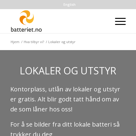
English
Hjem
/
Hva tilbyr vi?
/
Lokaler og utstyr
LOKALER OG UTSTYR
Kontorplass, utlån av lokaler og utstyr
er gratis. Alt blir godt tatt hånd om av
de som låner hos oss!
For å se bilder fra ditt lokale batteri så
trykker du deg